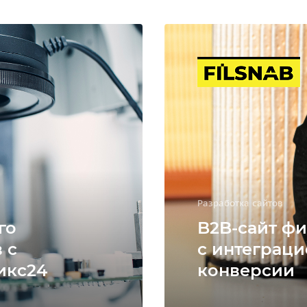
Разработка сайтов
го
B2B-сайт фи
 с
с интеграци
икс24
конверсии