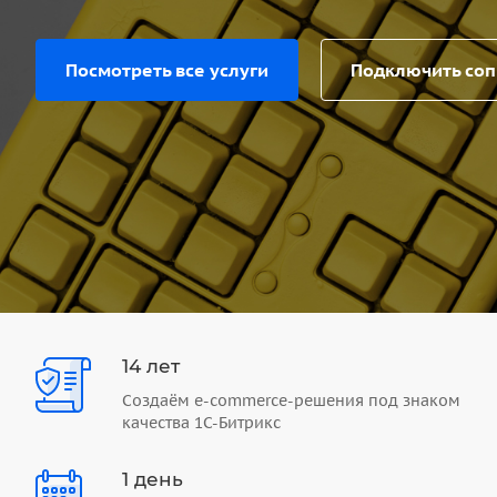
Посмотреть все услуги
Подключить со
14 лет
Создаём e-commerce-решения под знаком
качества 1С-Битрикс
1 день