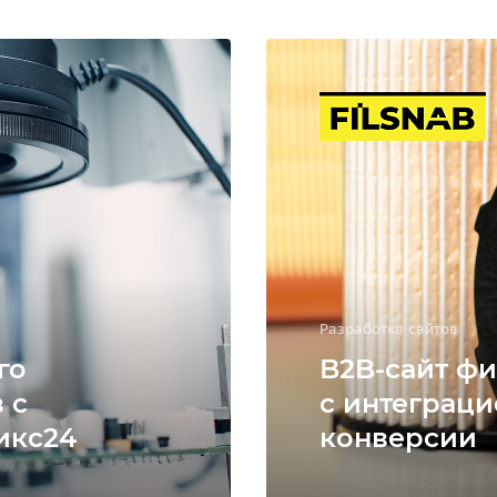
Разработка сайтов
го
B2B-сайт фи
 с
с интеграци
икс24
конверсии