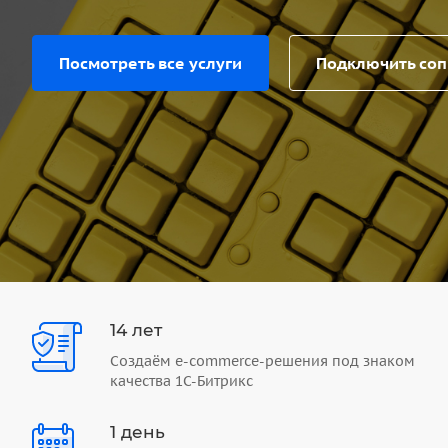
Посмотреть все услуги
Подключить со
14 лет
Создаём e-commerce-решения под знаком
качества 1С-Битрикс
1 день